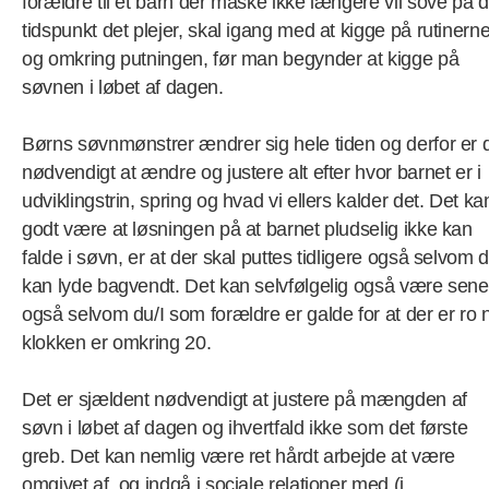
forældre til et barn der måske ikke længere vil sove på d
tidspunkt det plejer, skal igang med at kigge på rutinerne
og omkring putningen, før man begynder at kigge på
søvnen i løbet af dagen.
Børns søvnmønstrer ændrer sig hele tiden og derfor er 
nødvendigt at ændre og justere alt efter hvor barnet er i
udviklingstrin, spring og hvad vi ellers kalder det. Det ka
godt være at løsningen på at barnet pludselig ikke kan
falde i søvn, er at der skal puttes tidligere også selvom d
kan lyde bagvendt. Det kan selvfølgelig også være sene
også selvom du/I som forældre er galde for at der er ro 
klokken er omkring 20.
Det er sjældent nødvendigt at justere på mængden af
søvn i løbet af dagen og ihvertfald ikke som det første
greb. Det kan nemlig være ret hårdt arbejde at være
omgivet af, og indgå i sociale relationer med (i